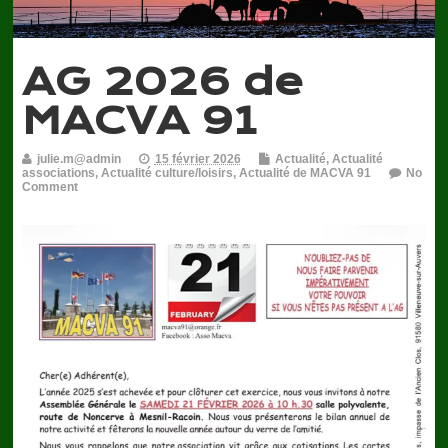
AG 2026 de
MACVA 91
julie.m@admin
15 février 2026
Actualité
,
Actualité
associations
,
Actualité culture/loisirs
,
Actualité de MACVA 91
No
Comment