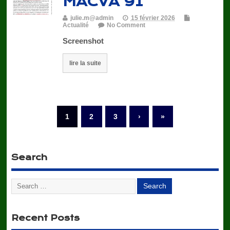
MACVA 91
julie.m@admin
15 février 2026
Actualité
No Comment
Screenshot
lire la suite
1
2
3
›
»
Search
Recent Posts