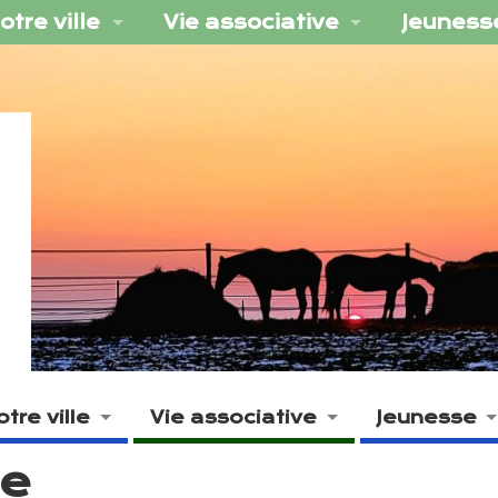
otre ville
Vie associative
Jeuness
otre ville
Vie associative
Jeunesse
ne