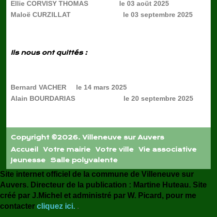
Ellie CORVISY THOMAS le 03 aoüt 2025
Maloë CURZILLAT le 03 septembre 2025
Ils nous ont quittés :
Bernard VACHER le 14 mars 2025
Alain BOURDARIAS le 20 septembre 2025
Copyright ©2026. Villeneuve sur Auvers
Accueil
Votre mairie
Votre ville
Vie associative
Jeunesse
Salle polyvalente
Site internet officiel de la commune de Villeneuve sur
Auvers. Directeur de la publication : Martine Huteau. Site
créé par J.Michel et administré par W. Picard, pour me
contacter
cliquez ici.
.