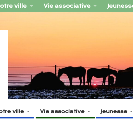
otre ville
Vie associative
Jeuness
otre ville
Vie associative
Jeunesse