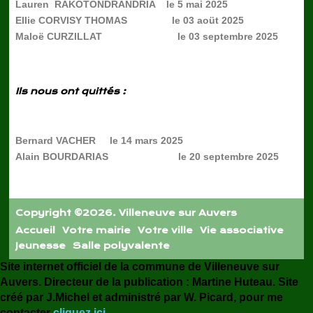
Lauren RAKOTONDRANDRIA le 5 mai 2025
Ellie CORVISY THOMAS le 03 aoüt 2025
Maloë CURZILLAT le 03 septembre 2025
Ils nous ont quittés :
Bernard VACHER le 14 mars 2025
Alain BOURDARIAS le 20 septembre 2025
Copyright ©2026. Villeneuve sur Auvers
Accueil
Votre mairie
Votre ville
Vie associative
Jeunesse
Salle polyvalente
Site internet officiel de la commune de Villeneuve sur
Auvers. Directeur de la publication : Martine Huteau. Site
créé par J.Michel et administré par W. Picard, pour me
contacter
cliquez ici.
.