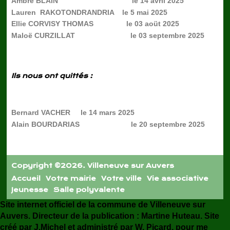
Ambre BLAIN le 14 avril 2025
Lauren RAKOTONDRANDRIA le 5 mai 2025
Ellie CORVISY THOMAS le 03 aoüt 2025
Maloë CURZILLAT le 03 septembre 2025
Ils nous ont quittés :
Bernard VACHER le 14 mars 2025
Alain BOURDARIAS le 20 septembre 2025
Copyright ©2026. Villeneuve sur Auvers
Accueil
Votre mairie
Votre ville
Vie associative
Jeunesse
Salle polyvalente
Site internet officiel de la commune de Villeneuve sur
Auvers. Directeur de la publication : Martine Huteau. Site
créé par J.Michel et administré par W. Picard, pour me