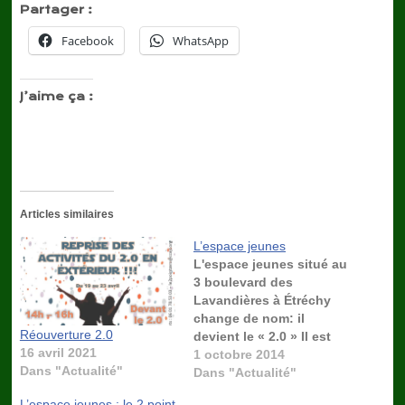
Partager :
Facebook
WhatsApp
J’aime ça :
Articles similaires
L’espace jeunes
L'espace jeunes situé au
3 boulevard des
Lavandières à Étréchy
change de nom: il
Réouverture 2.0
devient le « 2.0 » Il est
16 avril 2021
ouvert à tous les jeunes
1 octobre 2014
Dans "Actualité"
de l’intercommunalité
Dans "Actualité"
âgés de 11 à 25 ans.
L’espace jeunes : le 2 point