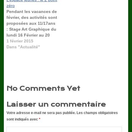
Vous pouvez y partager
zéro
des activités sportives
Pendant les vacances de
ou culturelles avec l'aide
février, des activités sont
des deux animateurs
proposées aux 11/17ans
Emma et…
: Stage Art Graphique du
lundi 16 Février au 20
Février 2015 de 9h30 à
1 février 2015
16h30 rdv au 2.0
Dans "Actualité"
Inscriptions auprès
d'Emma Durant une
semaine, nous allons
repeindre les portes de 3
salles de classe du
Collège Le Roussay.…
No Comments Yet
Laisser un commentaire
Votre adresse e-mail ne sera pas publiée.
Les champs obligatoires
sont indiqués avec
*