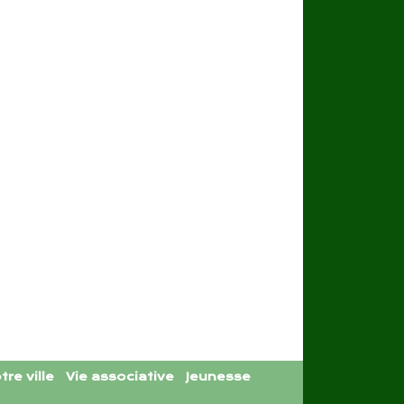
tre ville
Vie associative
Jeunesse