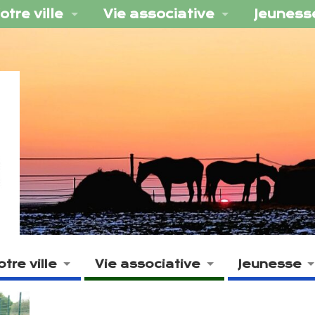
otre ville
Vie associative
Jeuness
otre ville
Vie associative
Jeunesse