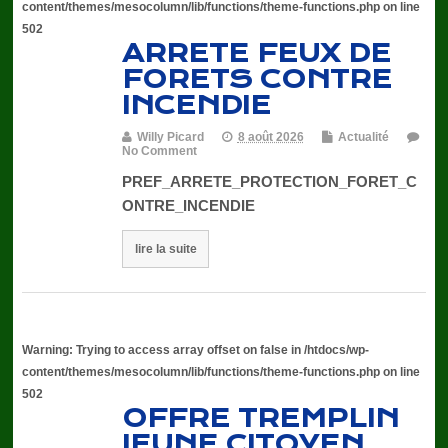
content/themes/mesocolumn/lib/functions/theme-functions.php
on line
502
ARRETE FEUX DE
FORETS CONTRE
INCENDIE
Willy Picard
8 août 2026
Actualité
No Comment
PREF_ARRETE_PROTECTION_FORET_C
ONTRE_INCENDIE
lire la suite
Warning
: Trying to access array offset on false in
/htdocs/wp-
content/themes/mesocolumn/lib/functions/theme-functions.php
on line
502
OFFRE TREMPLIN
JEUNE CITOYEN